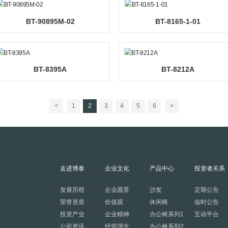
BT-90273M
BTX-S8
BT-90895M-02
BT-8
BT-8395A
BT
<
1
2
3
4
5
6
走进博泰
企业文化
产品中