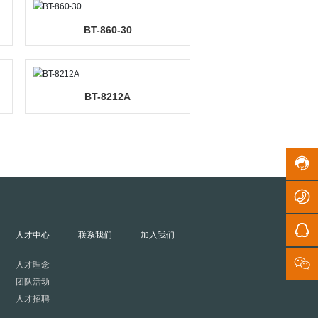
356A61-02
BTSX-70710B-01
:
0
5
7
2
-
165-1-01
BT-860-30
5
2
2
0
8
5
8
7
-8212A
BT-8212A
9
2
1
1
-
服
9
5
务
7
2
>
时
4
2
间
1
8
:
5
8
8
2
9
:
9
1
0
6
0
心
投资者关系
人才中心
联系我们
加入我们
-