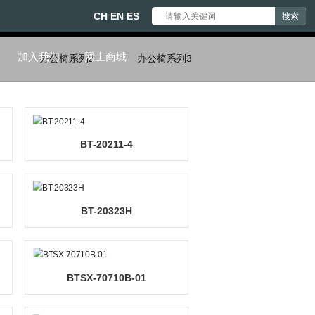
CH
EN
ES
心
联系我们
加入我们
网上商城
办公椅系列1
办公椅系列2
办公椅系列3
20209-8
BT-20211-4
-20309
BT-20323H
客
服
热
线